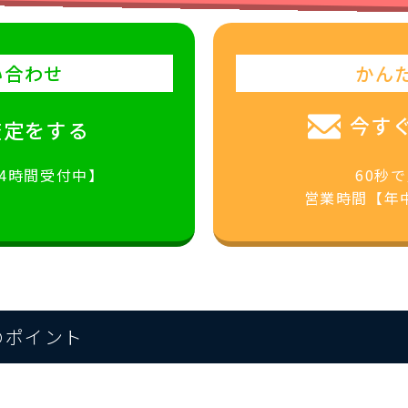
い合わせ
かん
今す
査定をする
24時間受付中】
60秒
営業時間【年中
のポイント