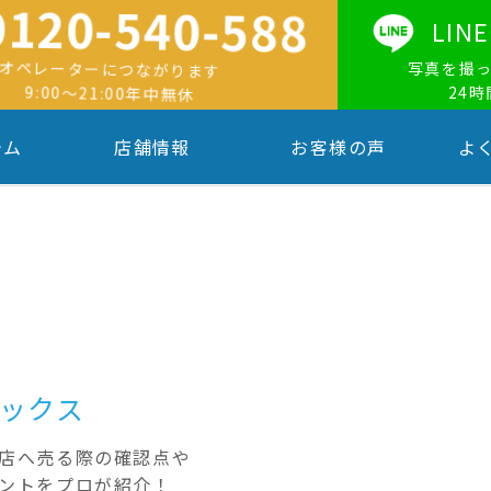
0120-540-588
LI
オペレーターにつながります
写真を撮
9:00〜21:00年中無休
24
テム
店舗情報
お客様の声
よ
ックス
店へ売る際の確認点や
ントをプロが紹介！