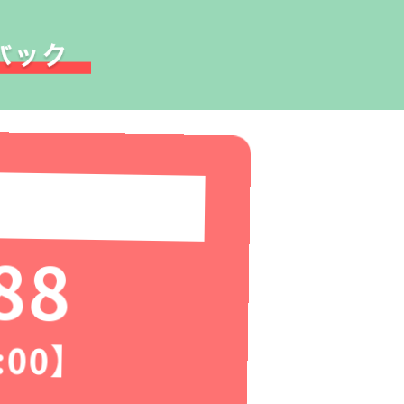
88
:00】