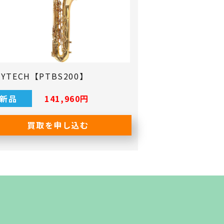
AYTECH【PTBS200】
新品
141,960‬円
買取を申し込む