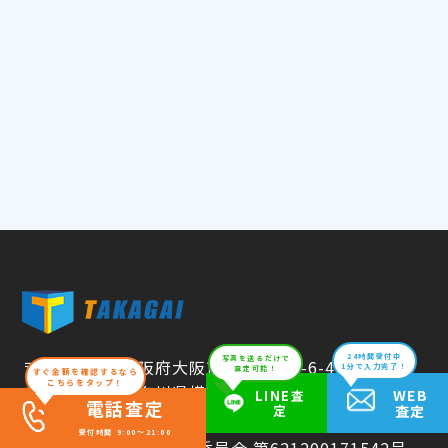
24時間受付中
写真を送るだけで
〒538-0035 大阪府大阪市鶴見区浜5-6-41
1分で入力完了！
査定可能！
すぐ金額を確認するなら
こちらをタップ！
〒223-0052 神奈川県横浜市港北区綱島東3-7-7
WEB
LINE査
電話査定
定
査定
受付時間 9:00～21:00