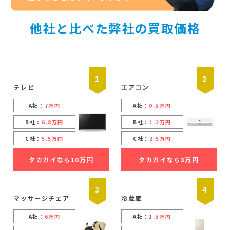
他社と比べた弊社の買取価格
1
2
テレビ
エアコン
A社：
7万円
A社：
0.5万円
B社：
6.8万円
B社：
1.2万円
C社：
5.5万円
C社：
2.5万円
タカガイなら10万円
タカガイなら3万円
3
4
マッサージチェア
冷蔵庫
A社：
6万円
A社：
1.5万円