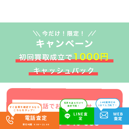
24時間受付中
電話でお問い合わせ
写真を送るだけで
1分で入力完了！
査定可能！
すぐ金額を確認するなら
こちらをタップ！
WEB
LINE査
電話査定
定
査定
0120-540-588
受付時間 9:00～21:00