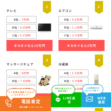
1
2
テレビ
エアコン
A社：
7万円
A社：
0.5万円
B社：
6.8万円
B社：
1.2万円
C社：
5.5万円
C社：
2.5万円
タカガイなら10万円
タカガイなら3万円
3
4
マッサージチェア
冷蔵庫
A社：
6万円
A社：
1.5万円
B社：
7.8万円
B社：
3.0万円
24時間受付中
C社：
5.5万円
C社：
4.5万円
写真を送るだけで
1分で入力完了！
査定可能！
すぐ金額を確認するなら
こちらをタップ！
WEB
LINE査
タカガイなら12万円
タカガイなら6万円
電話査定
定
査定
受付時間 9:00～21:00