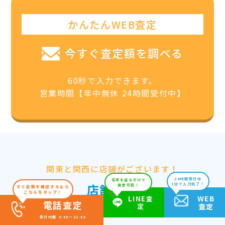
かんたんWEB査定
今すぐ査定額を調べる
60秒で入力できます。
営業時間【年中無休 24時間受付中】
関東と関西に店舗がございます！
24時間受付中
写真を送るだけで
店舗情報
1分で入力完了！
査定可能！
すぐ金額を確認するなら
こちらをタップ！
WEB
LINE査
電話査定
定
査定
受付時間 9:00～21:00