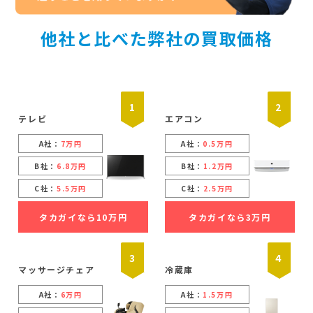
他社と比べた弊社の買取価格
1
2
テレビ
エアコン
A社：
7万円
A社：
0.5万円
B社：
6.8万円
B社：
1.2万円
C社：
5.5万円
C社：
2.5万円
タカガイなら10万円
タカガイなら3万円
3
4
マッサージチェア
冷蔵庫
A社：
6万円
A社：
1.5万円