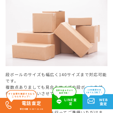
段ボールのサイズも幅広く140サイズまで対応可能
です。
複数点ありましても見合うサイズの段ボールを持
24時間受付中
写真を送るだけで
参しご集荷お伺いさせて頂きます。
1分で入力完了！
査定可能！
すぐ金額を確認するなら
こちらをタップ！
WEB
LINE査
電話査定
定
査定
※テレビやモニターなど140サイズ以上のお品物も
受付時間 9:00～21:00
元箱ありの場合、梱包を行ってご準備いただけま