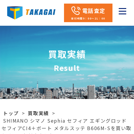
電話査定
受付時間9：00～21：00
買取実績
Result
トップ
>
買取実績
>
SHIMANO シマノ Sephia セフィア エギングロッド
セフィアCI4＋ボート メタルスッテ B606M-Sを買い取