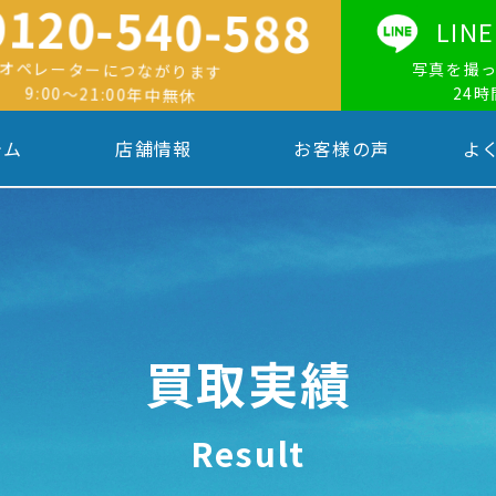
0120-540-588
LI
オペレーターにつながります
写真を撮
9:00〜21:00年中無休
24
テム
店舗情報
お客様の声
よ
買取実績
Result