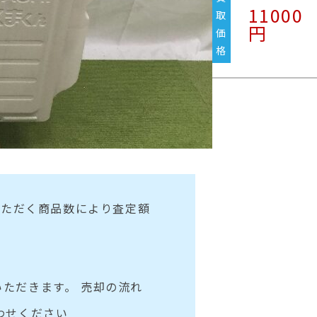
11000
取
円
価
格
いただく商品数により査定額
ただきます。 売却の流れ
わせください