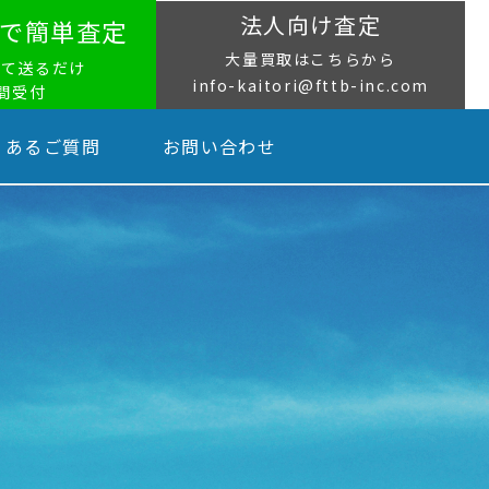
法人向け査定
NEで簡単査定
大量買取はこちらから
って送るだけ
info-kaitori@fttb-inc.com
時間受付
くあるご質問
お問い合わせ