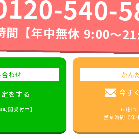
0120-540-5
間【年中無休 9:00〜21
い合わせ
かん
今す
査定をする
24時間受付中】
60秒
営業時間【年中