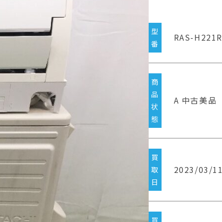
型
RAS-H221
番
商
品
A 中古美品
状
態
買
2023/03/1
取
日
買