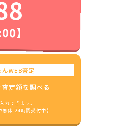
88
:00】
たんWEB査定
ぐ査定額を調べる
で入力できます。
無休 24時間受付中】