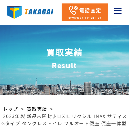
電話査定
受付時間9：00～21：00
買取実績
Result
トップ
>
買取実績
>
2023年製 新品未開封♪LIXIL リクシル INAX サティス
Gタイプ タンクレストイレ フルオート便座 便座一体型