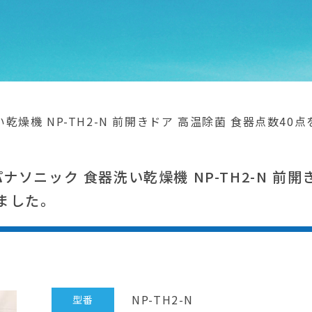
器洗い乾燥機 NP-TH2-N 前開きドア 高温除菌 食器点数
 パナソニック 食器洗い乾燥機 NP-TH2-N 前
ました。
NP-TH2-N
型番