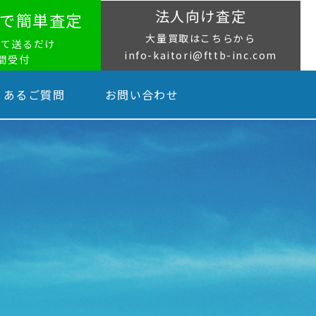
法人向け査定
NEで簡単査定
大量買取はこちらから
って送るだけ
info-kaitori@fttb-inc.com
時間受付
くあるご質問
お問い合わせ