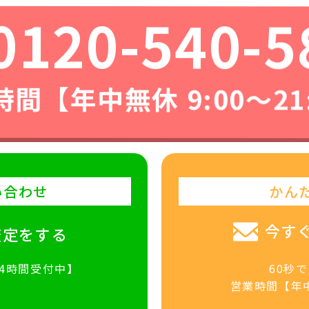
0120-540-5
間【年中無休 9:00〜21
い合わせ
かん
今す
査定をする
24時間受付中】
60秒
営業時間【年中