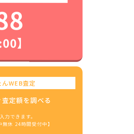
88
:00】
たんWEB査定
ぐ査定額を調べる
で入力できます。
無休 24時間受付中】