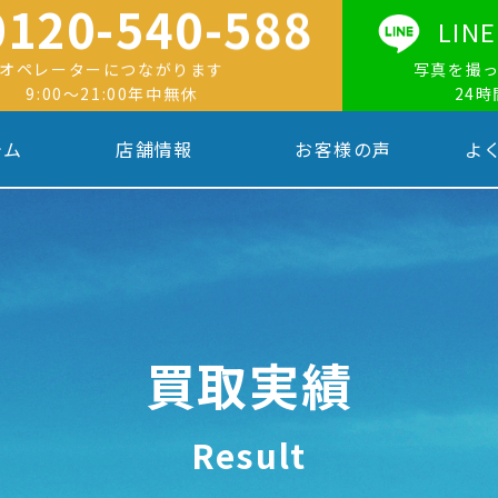
0120-540-588
LI
オペレーターにつながります
写真を撮
9:00〜21:00年中無休
24
テム
店舗情報
お客様の声
よ
買取実績
Result