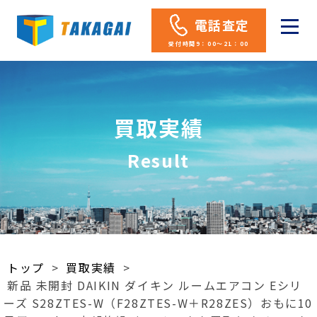
電話査定
受付時間9：00～21：00
買取実績
Result
トップ
>
買取実績
>
新品 未開封 DAIKIN ダイキン ルームエアコン Eシリ
ーズ S28ZTES-W（F28ZTES-W＋R28ZES）おもに10