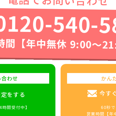
0120-540-5
間【年中無休 9:00〜21
い合わせ
かん
今す
査定をする
24時間受付中】
60秒
営業時間【年中