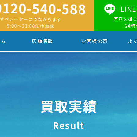
0120-540-588
LI
オペレーターにつながります
写真を撮
9:00〜21:00年中無休
24
テム
店舗情報
お客様の声
よ
買取実績
Result