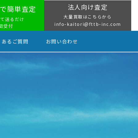
法人向け査定
NEで簡単査定
大量買取はこちらから
って送るだけ
info-kaitori@fttb-inc.com
時間受付
くあるご質問
お問い合わせ