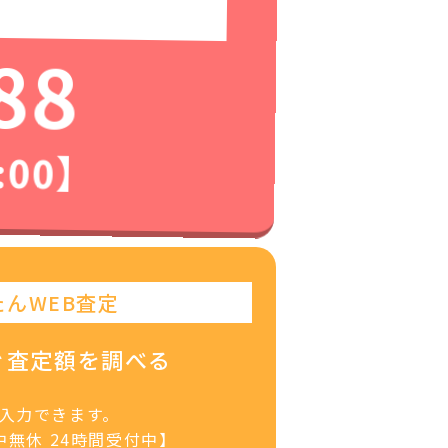
88
:00】
たんWEB査定
ぐ査定額を調べる
で入力できます。
無休 24時間受付中】