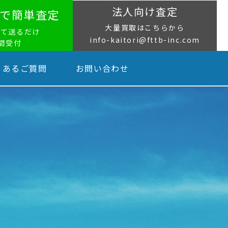
法人向け査定
NEで簡単査定
大量買取はこちらから
って送るだけ
info-kaitori@fttb-inc.com
時間受付
くあるご質問
お問い合わせ