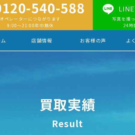
0120-540-588
LI
オペレーターにつながります
写真を撮
9:00〜21:00年中無休
24
テム
店舗情報
お客様の声
よ
買取実績
Result