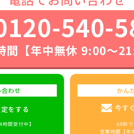
0120-540-5
間【年中無休 9:00〜21
い合わせ
かん
今す
査定をする
24時間受付中】
60秒
営業時間【年中