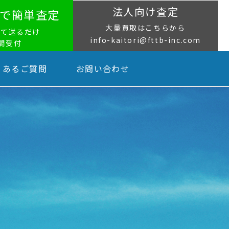
法人向け査定
NEで簡単査定
大量買取はこちらから
って送るだけ
info-kaitori@fttb-inc.com
時間受付
くあるご質問
お問い合わせ