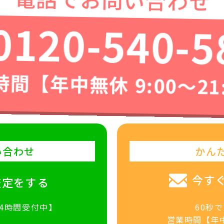
0120-540-5
間【年中無休 9:00〜21
い合わせ
かん
今す
査定をする
24時間受付中】
60秒
営業時間【年中