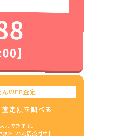
88
:00】
たんWEB査定
ぐ査定額を調べる
で入力できます。
無休 24時間受付中】