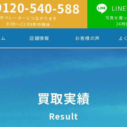
0120-540-588
LI
オペレーターにつながります
写真を撮
9:00〜21:00年中無休
24
テム
店舗情報
お客様の声
よ
買取実績
Result