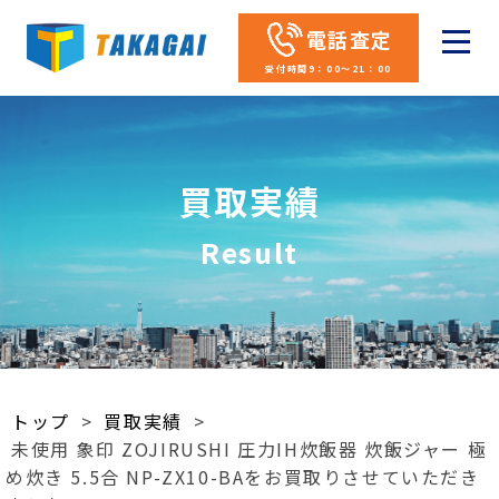
電話査定
受付時間9：00～21：00
買取実績
Result
トップ
>
買取実績
>
未使用 象印 ZOJIRUSHI 圧力IH炊飯器 炊飯ジャー 極
め炊き 5.5合 NP-ZX10-BAをお買取りさせていただき