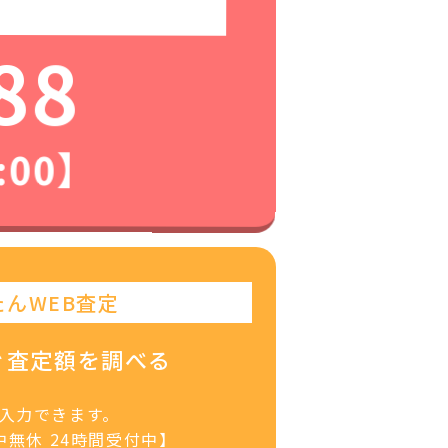
88
:00】
たんWEB査定
ぐ査定額を調べる
で入力できます。
無休 24時間受付中】