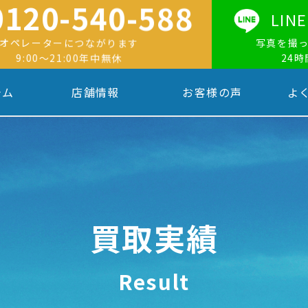
0120-540-588
LI
オペレーターにつながります
写真を撮
9:00〜21:00年中無休
24
テム
店舗情報
お客様の声
よ
買取実績
Result