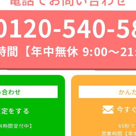
0120-540-5
間【年中無休 9:00〜21
い合わせ
かん
今す
査定をする
24時間受付中】
60秒
営業時間【年中