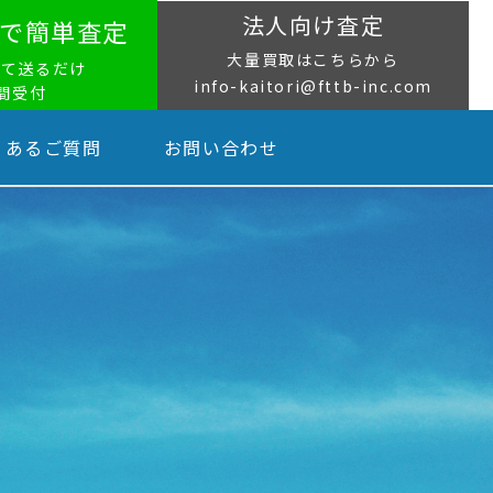
法人向け査定
NEで簡単査定
大量買取はこちらから
って送るだけ
info-kaitori@fttb-inc.com
時間受付
くあるご質問
お問い合わせ