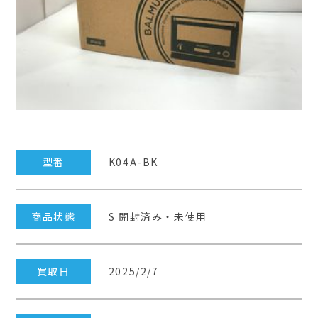
型番
K04A-BK
商品状態
S 開封済み・未使用
買取日
2025/2/7