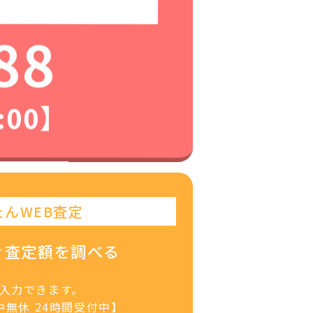
88
:00】
たんWEB査定
ぐ査定額を調べる
で入力できます。
無休 24時間受付中】