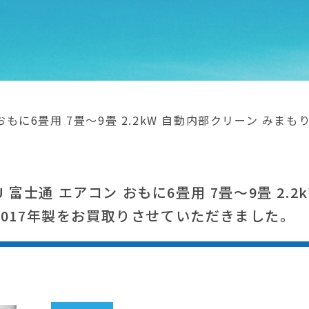
 おもに6畳用 7畳～9畳 2.2kW 自動内部クリーン みまもり機
U 富士通 エアコン おもに6畳用 7畳～9畳 2.
TK 2017年製をお買取りさせていただきました。