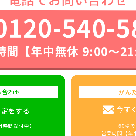
0120-540-5
間【年中無休 9:00〜21
い合わせ
かん
今す
査定をする
24時間受付中】
60秒
営業時間【年中