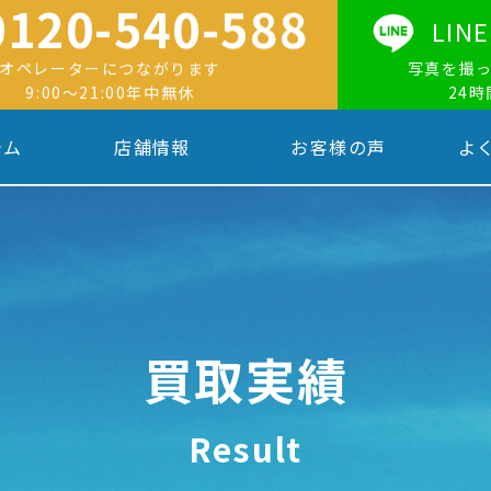
0120-540-588
LI
オペレーターにつながります
写真を撮
9:00〜21:00年中無休
24
テム
店舗情報
お客様の声
よ
買取実績
Result