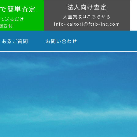
法人向け査定
NEで簡単査定
大量買取はこちらから
って送るだけ
info-kaitori@fttb-inc.com
時間受付
くあるご質問
お問い合わせ