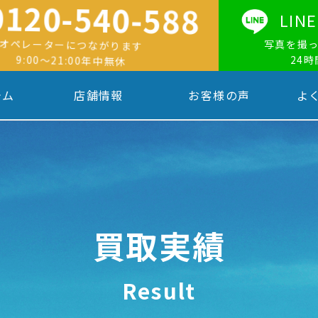
0120-540-588
LI
オペレーターにつながります
写真を撮
9:00〜21:00年中無休
24
テム
店舗情報
お客様の声
よ
買取実績
Result