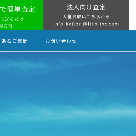
法人向け査定
NEで簡単査定
大量買取はこちらから
って送るだけ
info-kaitori@fttb-inc.com
時間受付
くあるご質問
お問い合わせ