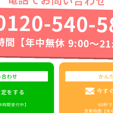
0120-540-5
間【年中無休 9:00〜21
い合わせ
かん
今す
査定をする
24時間受付中】
60秒
営業時間【年中