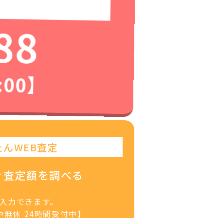
88
:00】
たんWEB査定
ぐ査定額を調べる
で入力できます。
無休 24時間受付中】