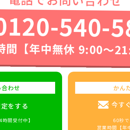
0120-540-5
間【年中無休 9:00〜21
い合わせ
かん
今す
査定をする
24時間受付中】
60秒
営業時間【年中