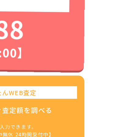
88
:00】
たんWEB査定
ぐ査定額を調べる
で入力できます。
無休 24時間受付中】