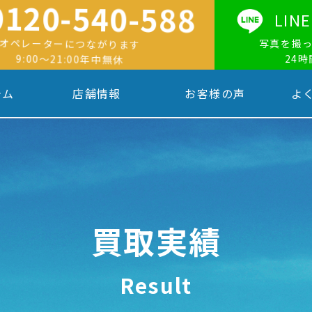
0120-540-588
LI
オペレーターにつながります
写真を撮
9:00〜21:00年中無休
24
テム
店舗情報
お客様の声
よ
買取実績
Result