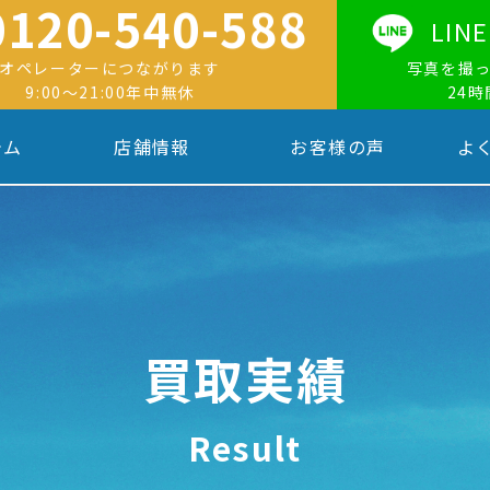
0120-540-588
LI
オペレーターにつながります
写真を撮
9:00〜21:00年中無休
24
テム
店舗情報
お客様の声
よ
買取実績
Result