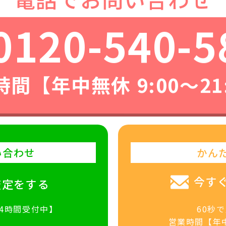
0120-540-5
間【年中無休 9:00〜21
い合わせ
かん
今す
査定をする
24時間受付中】
60秒
営業時間【年中