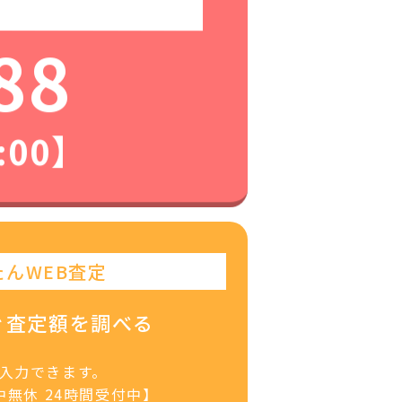
88
:00】
たんWEB査定
ぐ査定額を調べる
で入力できます。
無休 24時間受付中】