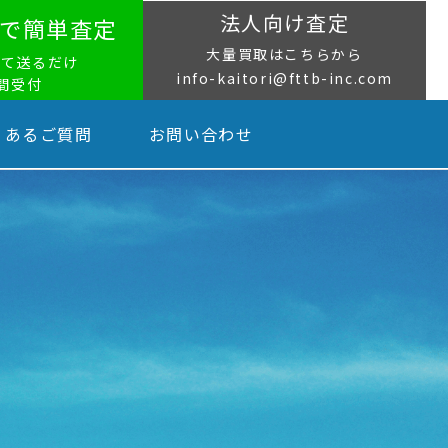
法人向け査定
NEで簡単査定
大量買取はこちらから
って送るだけ
info-kaitori@fttb-inc.com
時間受付
くあるご質問
お問い合わせ