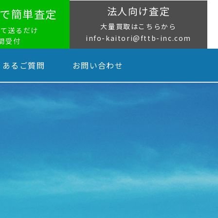
法人向け査定
NEで簡単査定
大量買取はこちらから
って送るだけ
info-kaitori@fttb-inc.com
時間受付
くあるご質問
お問い合わせ