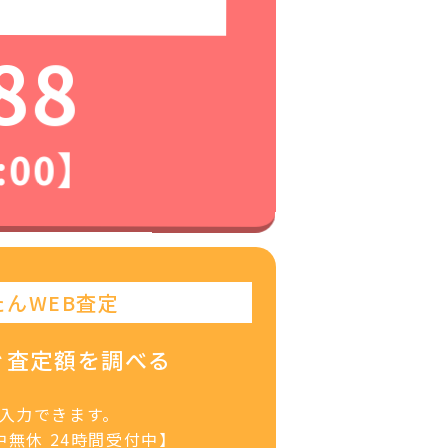
88
:00】
たんWEB査定
ぐ査定額を調べる
で入力できます。
無休 24時間受付中】