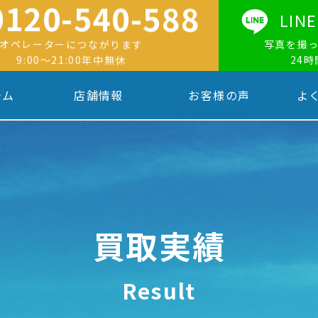
0120-540-588
LI
オペレーターにつながります
写真を撮
9:00〜21:00年中無休
24
テム
店舗情報
お客様の声
よ
買取実績
Result