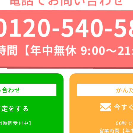
0120-540-5
間【年中無休 9:00〜21
い合わせ
かん
今す
査定をする
24時間受付中】
60秒
営業時間【年中