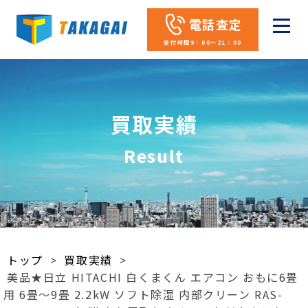
電話査定
受付時間9：00～21：00
買取実績
Result
トップ
>
買取実績
>
美品★日立 HITACHI 白くまくん エアコン おもに6畳
用 6畳～9畳 2.2kW ソフト除湿 内部クリーン RAS-