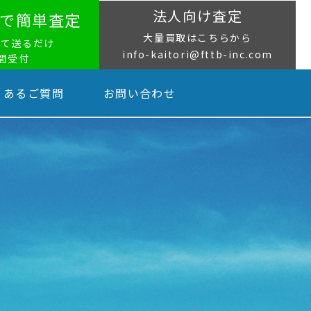
法人向け査定
NEで簡単査定
大量買取はこちらから
って送るだけ
info-kaitori@fttb-inc.com
時間受付
くあるご質問
お問い合わせ