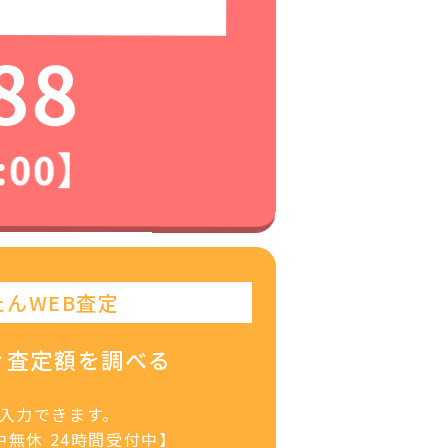
88
:00】
たんWEB査定
ぐ査定額を調べる
で入力できます。
無休 24時間受付中】