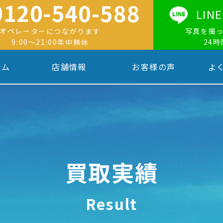
0120-540-588
LI
オペレーターにつながります
写真を撮
9:00〜21:00年中無休
24
テム
店舗情報
お客様の声
よ
買取実績
Result