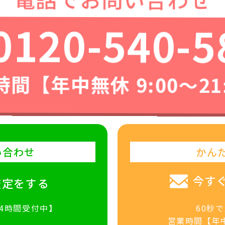
0120-540-5
間【年中無休 9:00〜21
い合わせ
かん
今す
査定をする
24時間受付中】
60秒
営業時間【年中