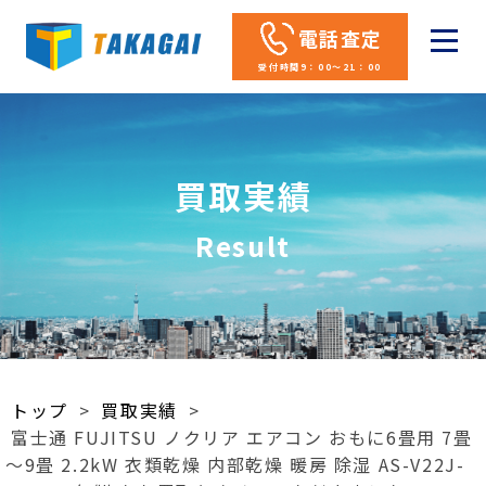
電話査定
受付時間9：00～21：00
買取実績
Result
トップ
>
買取実績
>
富士通 FUJITSU ノクリア エアコン おもに6畳用 7畳
～9畳 2.2kW 衣類乾燥 内部乾燥 暖房 除湿 AS-V22J-