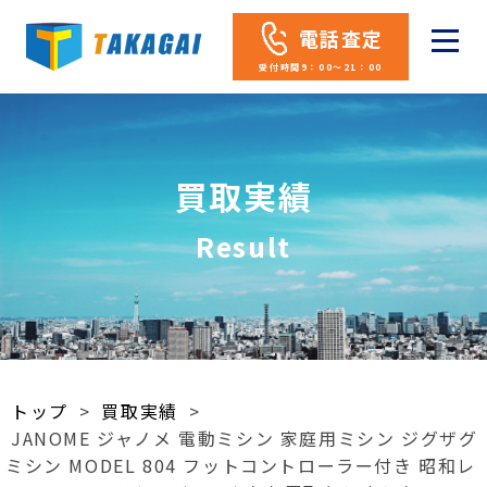
電話査定
受付時間9：00～21：00
買取実績
Result
トップ
>
買取実績
>
JANOME ジャノメ 電動ミシン 家庭用ミシン ジグザグ
ミシン MODEL 804 フットコントローラー付き 昭和レ