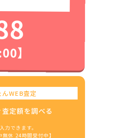
88
:00】
たんWEB査定
ぐ査定額を調べる
で入力できます。
無休 24時間受付中】