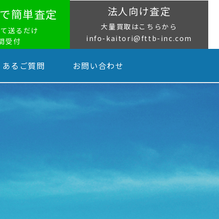
法人向け査定
NEで簡単査定
大量買取はこちらから
って送るだけ
info-kaitori@fttb-inc.com
時間受付
くあるご質問
お問い合わせ