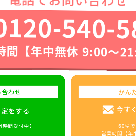
0120-540-5
間【年中無休 9:00〜21
い合わせ
かん
今す
査定をする
24時間受付中】
60秒
営業時間【年中