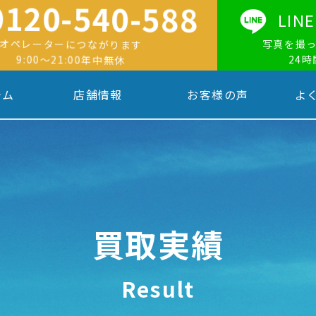
0120-540-588
LI
オペレーターにつながります
写真を撮
9:00〜21:00年中無休
24
テム
店舗情報
お客様の声
よ
買取実績
Result