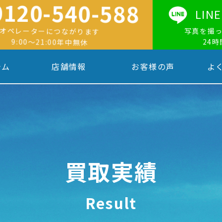
0120-540-588
LI
オペレーターにつながります
写真を撮
9:00〜21:00年中無休
24
テム
店舗情報
お客様の声
よ
買取実績
Result