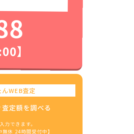
88
:00】
たんWEB査定
ぐ査定額を調べる
で入力できます。
無休 24時間受付中】