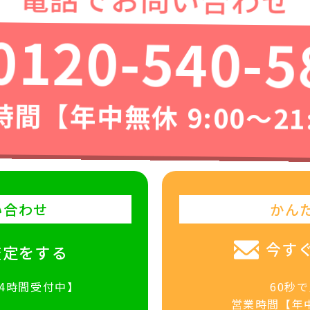
0120-540-5
間【年中無休 9:00〜21
い合わせ
かん
今す
査定をする
24時間受付中】
60秒
営業時間【年中