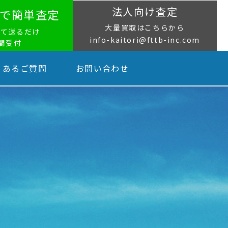
法人向け査定
NEで簡単査定
大量買取はこちらから
って送るだけ
info-kaitori@fttb-inc.com
時間受付
くあるご質問
お問い合わせ