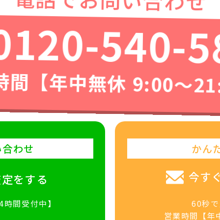
0120-540-5
間【年中無休 9:00〜21
い合わせ
かん
今す
査定をする
24時間受付中】
60秒
営業時間【年中