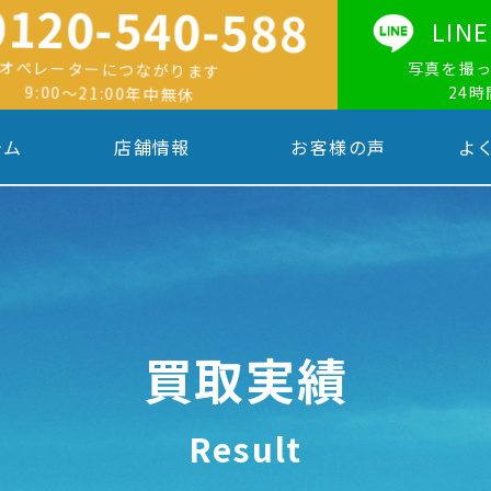
0120-540-588
LI
オペレーターにつながります
写真を撮
9:00〜21:00年中無休
24
テム
店舗情報
お客様の声
よ
買取実績
Result