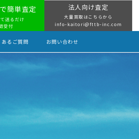
法人向け査定
NEで簡単査定
大量買取はこちらから
って送るだけ
info-kaitori@fttb-inc.com
時間受付
くあるご質問
お問い合わせ