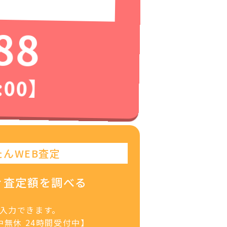
88
:00】
たんWEB査定
ぐ査定額を調べる
で入力できます。
無休 24時間受付中】