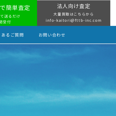
法人向け査定
NEで簡単査定
大量買取はこちらから
って送るだけ
info-kaitori@fttb-inc.com
時間受付
くあるご質問
お問い合わせ