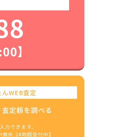
88
:00】
たんWEB査定
ぐ査定額を調べる
で入力できます。
無休 24時間受付中】