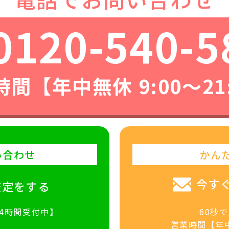
0120-540-5
間【年中無休 9:00〜21
い合わせ
かん
今す
査定をする
24時間受付中】
60秒
営業時間【年中