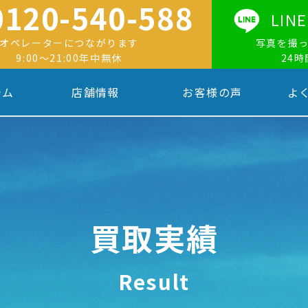
0120-540-588
LI
オペレーターにつながります
写真を撮
9:00〜21:00年中無休
24
テム
店舗情報
お客様の声
よ
買取実績
Result