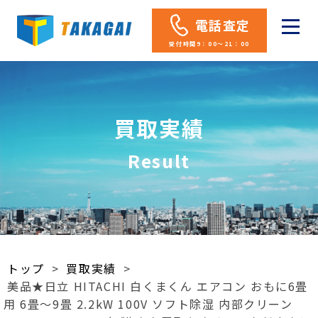
電話査定
受付時間9：00～21：00
買取実績
Result
トップ
>
買取実績
>
美品★日立 HITACHI 白くまくん エアコン おもに6畳
用 6畳～9畳 2.2kW 100V ソフト除湿 内部クリーン