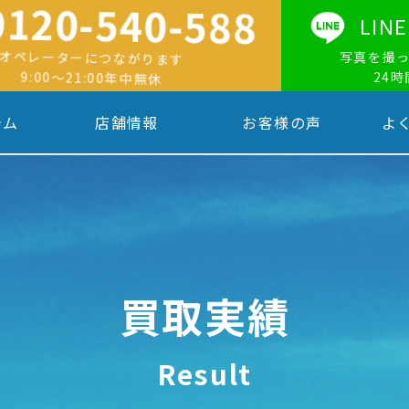
0120-540-588
LI
オペレーターにつながります
写真を撮
9:00〜21:00年中無休
24
テム
店舗情報
お客様の声
よ
買取実績
Result