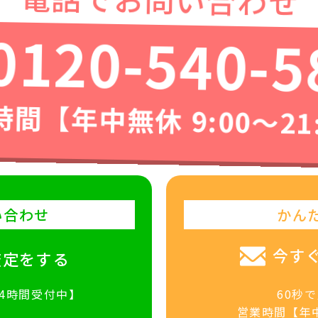
0120-540-5
間【年中無休 9:00〜21
い合わせ
かん
今す
査定をする
24時間受付中】
60秒
営業時間【年中