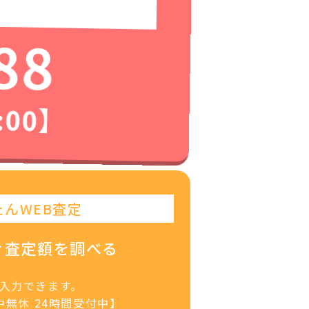
88
:00】
たんWEB査定
ぐ査定額を調べる
で入力できます。
無休 24時間受付中】