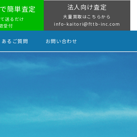
法人向け査定
NEで簡単査定
大量買取はこちらから
って送るだけ
info-kaitori@fttb-inc.com
時間受付
くあるご質問
お問い合わせ