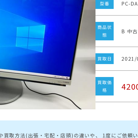
PC-D
型番
商品状
B 中
態
2021/
買取日
買取価
420
格
や買取方法(出張・宅配・店頭)の違いや、 1度にご依頼