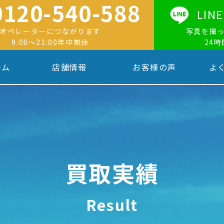
0120-540-588
LI
オペレーターにつながります
写真を撮
9:00〜21:00年中無休
24
テム
店舗情報
お客様の声
よ
買取実績
Result