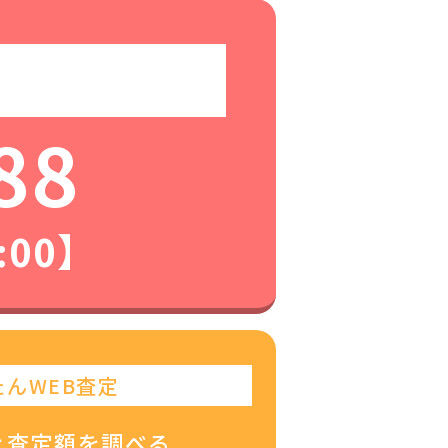
88
:00】
たんWEB査定
ぐ査定額を調べる