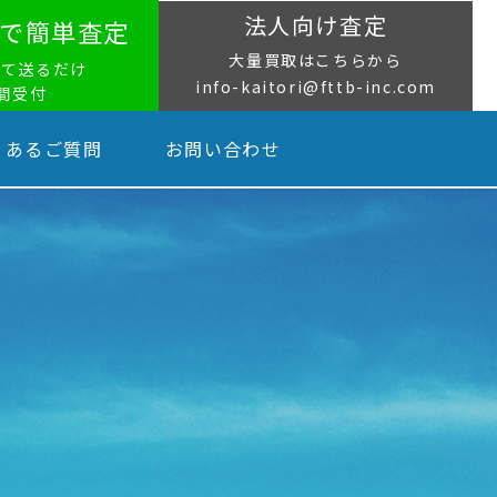
法人向け査定
NEで簡単査定
大量買取はこちらから
って送るだけ
info-kaitori@fttb-inc.com
時間受付
くあるご質問
お問い合わせ