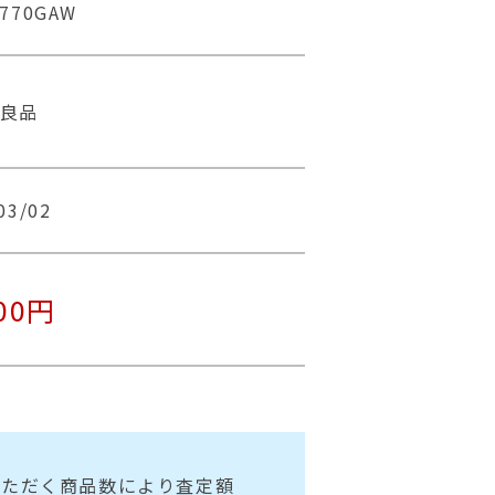
A770GAW
古良品
03/02
00円
いただく商品数により査定額