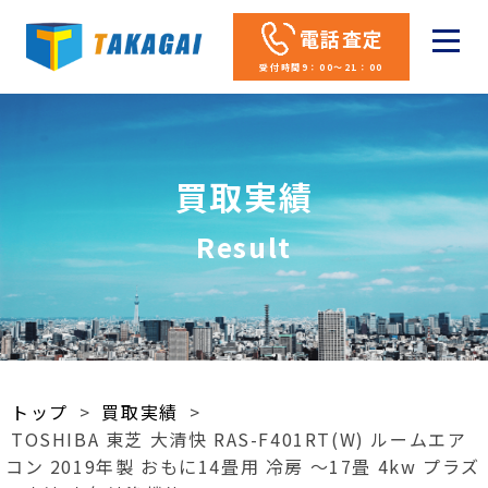
電話査定
受付時間9：00～21：00
買取実績
Result
トップ
>
買取実績
>
TOSHIBA 東芝 大清快 RAS-F401RT(W) ルームエア
コン 2019年製 おもに14畳用 冷房 ～17畳 4kw プラズ