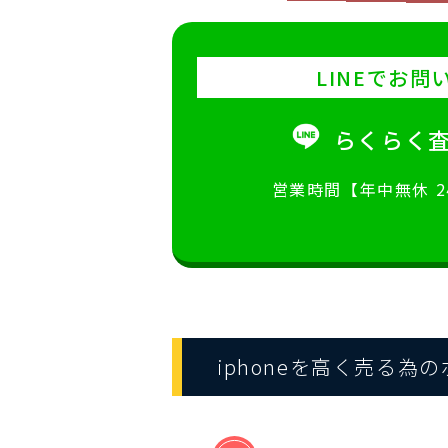
LINEでお問
らくらく
営業時間【年中無休 
iphoneを高く売る為