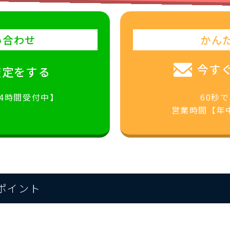
い合わせ
かん
今す
査定をする
24時間受付中】
60秒
営業時間【年中
のポイント