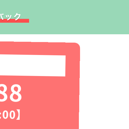
88
:00】