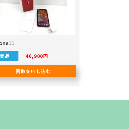
hone11
美品
46,900‬円
買取を申し込む