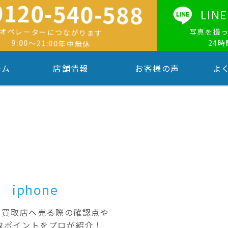
0120-540-588
LI
オペレーターにつながります
写真を撮
9:00〜21:00年中無休
24
テム
店舗情報
お客様の声
よ
iphone
neを買取店へ売る際の確認点や
取ポイントをプロが紹介！