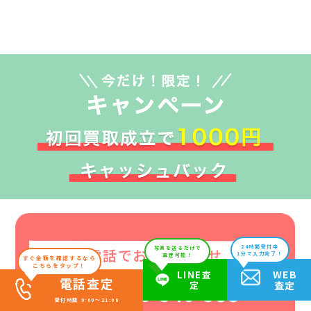
24時間受付中
電話でお問い合わせ
写真を送るだけで
1分で入力完了！
査定可能！
すぐ金額を確認するなら
こちらをタップ！
WEB
LINE査
電話査定
定
査定
0120-540-588
受付時間 9:00～21:00