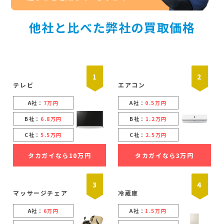
他社と比べた弊社の買取価格
1
2
テレビ
エアコン
A社：
7万円
A社：
0.5万円
B社：
6.8万円
B社：
1.2万円
C社：
5.5万円
C社：
2.5万円
タカガイなら10万円
タカガイなら3万円
3
4
マッサージチェア
冷蔵庫
A社：
6万円
A社：
1.5万円