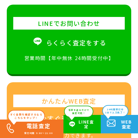
LINEでお問い合わせ
らくらく査定をする
営業時間【年中無休 24時間受付中】
かんたんWEB査定
24時間受付中
写真を送るだけで
1分で入力完了！
査定可能！
すぐ金額を確認するなら
今すぐ査定額を調べる
こちらをタップ！
WEB
LINE査
電話査定
定
査定
60秒で入力できます。
受付時間 9:00～21:00