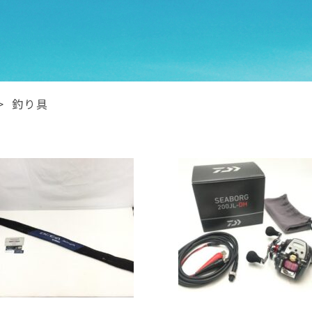
>
釣り具