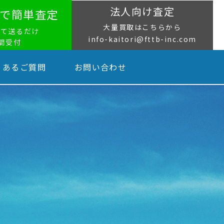
法人向け査定
NEで簡単査定
大量買取はこちらから
って送るだけ
info-kaitori@fttb-inc.com
時間受付
くあるご質問
お問い合わせ