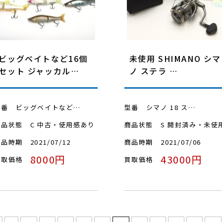
ビッグベイトなど16個
未使用 SHIMANO シマ
セット ジャッカル…
ノ ステラ …
型番
ビッグベイトなど…
型番
シマノ 18 ス…
商品状態
C 中古・使用感あり
商品状態
S 開封済み・未使
商品時期
2021/07/12
商品時期
2021/07/06
8000円
43000円
買取価格
買取価格