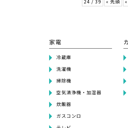
24 / 39
« 先頭
«
家電
冷蔵庫
洗濯機
掃除機
空気清浄機・加湿器
炊飯器
ガスコンロ
テレビ