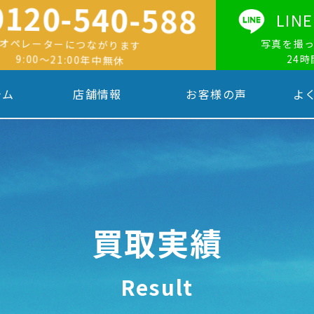
0120-540-588
LI
オペレーターにつながります
写真を撮
9:00〜21:00年中無休
24
テム
店舗情報
お客様の声
よ
買取実績
Result