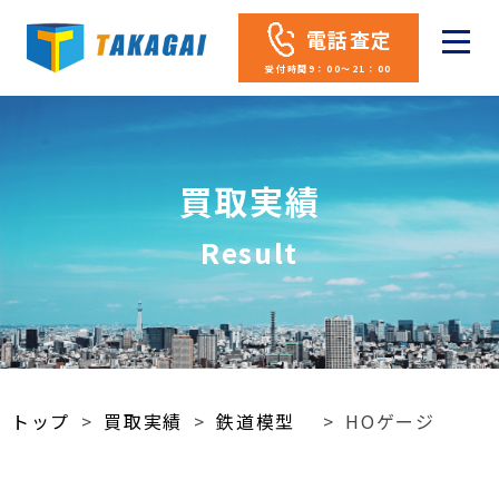
電話査定
受付時間9：00～21：00
買取実績
Result
トップ
>
買取実績
>
鉄道模型
>
HOゲージ