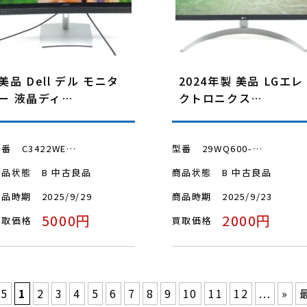
美品 Dell デル モニタ
2024年製 美品 LGエレ
ー 液晶ディ…
クトロニクス…
型番
C3422WE…
型番
29WQ600-…
商品状態
B 中古良品
商品状態
B 中古良品
商品時期
2025/9/29
商品時期
2025/9/23
5000円
2000円
買取価格
買取価格
25
1
2
3
4
5
6
7
8
9
10
11
12
...
»