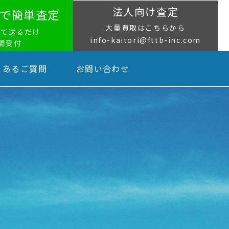
法人向け査定
NEで簡単査定
大量買取はこちらから
って送るだけ
info-kaitori@fttb-inc.com
時間受付
くあるご質問
お問い合わせ