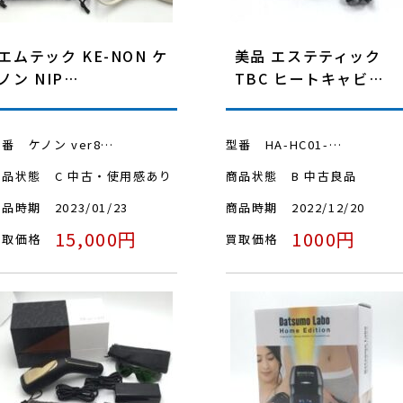
エムテック KE-NON ケ
美品 エステティック
ノン NIP…
TBC ヒートキャビ…
型番
ケノン ver8…
型番
HA-HC01-…
商品状態
C 中古・使用感あり
商品状態
B 中古良品
商品時期
2023/01/23
商品時期
2022/12/20
15,000円
1000円
買取価格
買取価格