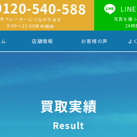
0120-540-588
LI
オペレーターにつながります
写真を撮
9:00〜21:00年中無休
24
テム
店舗情報
お客様の声
よ
買取実績
Result